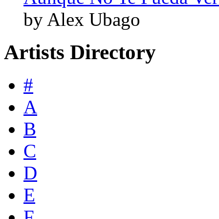
by Alex Ubago
Artists Directory
#
A
B
C
D
E
F