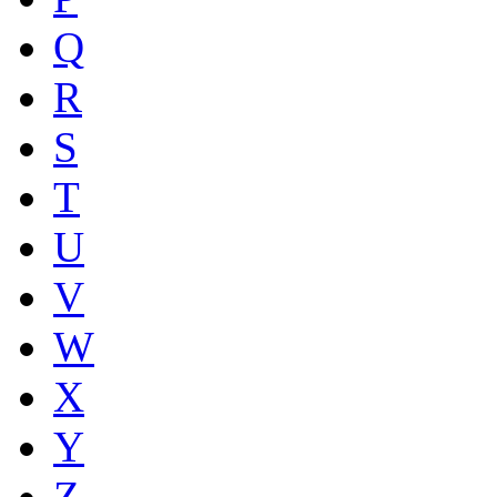
Q
R
S
T
U
V
W
X
Y
Z