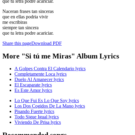
que tu letra podre acariciar.
Naceran frases tan sinceras
que en ellas podria vivir
me escribiras
siempre tan sincera
que tu letra podre acariciar.
Share this page
Download PDF
More "Si tú me Miras" Album Lyrics
A Golpes Contra El Calendario lyrics
Completamente Loca lyrics
Duelo Al Amanecer lyrics
El Escaparate lyrics
Es Este Amor lyrics
Lo Que Fui Es Lo Que Soy lyrics
Los Dos Cogidos De La Mano lyrics
Pisando Fuerte lyrics
Todo Sigue Igual lyrics
Viviendo De Prisa lyrics