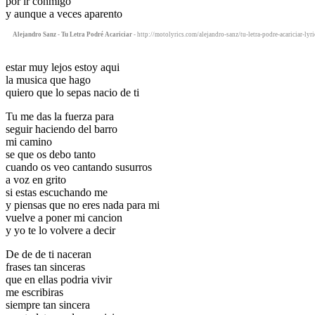
por ir conmigo
y aunque a veces aparento
Alejandro Sanz - Tu Letra Podré Acariciar
- http://motolyrics.com/alejandro-sanz/tu-letra-podre-acariciar-lyr
estar muy lejos estoy aqui
la musica que hago
quiero que lo sepas nacio de ti
Tu me das la fuerza para
seguir haciendo del barro
mi camino
se que os debo tanto
cuando os veo cantando susurros
a voz en grito
si estas escuchando me
y piensas que no eres nada para mi
vuelve a poner mi cancion
y yo te lo volvere a decir
De de de ti naceran
frases tan sinceras
que en ellas podria vivir
me escribiras
siempre tan sincera