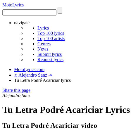
Moto
Lyrics
navigate
Lyrics
Top 100 lyrics
Top 100 artists
Genres
News
Submit lyrics
Request lyrics
MotoLyrics.com
♫ Alejandro Sanz ➜
Tu Letra Podré Acariciar lyrics
Share this page
Alejandro Sanz
Tu Letra Podré Acariciar Lyrics
Tu Letra Podré Acariciar video