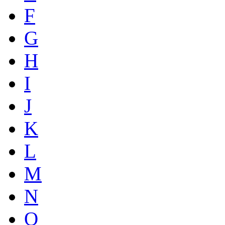
F
G
H
I
J
K
L
M
N
O