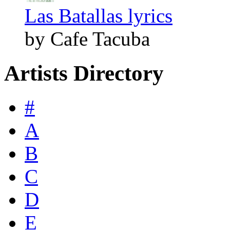
Las Batallas lyrics
by Cafe Tacuba
Artists Directory
#
A
B
C
D
E