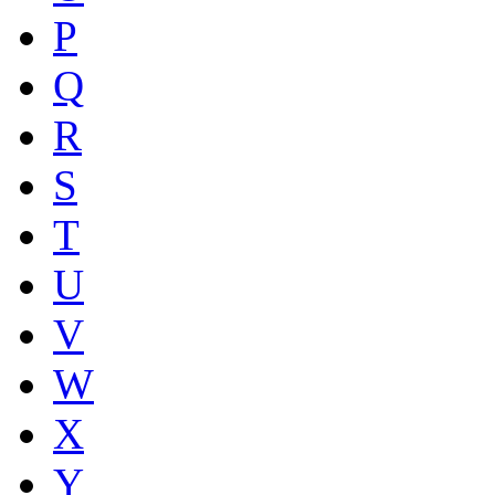
P
Q
R
S
T
U
V
W
X
Y