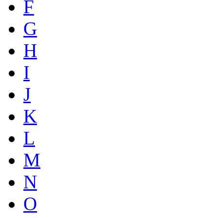
F
G
H
I
J
K
L
M
N
O