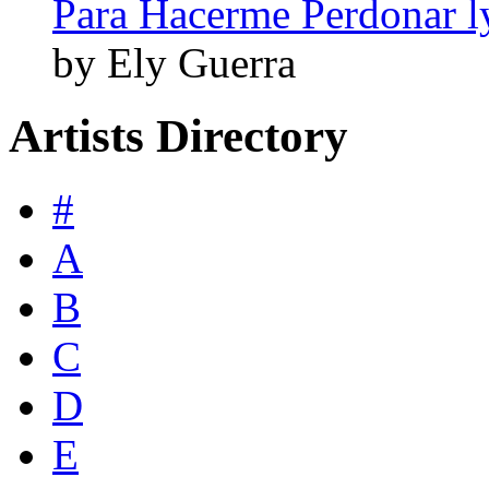
Para Hacerme Perdonar l
by Ely Guerra
Artists Directory
#
A
B
C
D
E