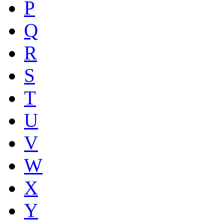
P
Q
R
S
T
U
V
W
X
Y