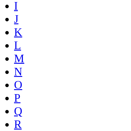
I
J
K
L
M
N
O
P
Q
R