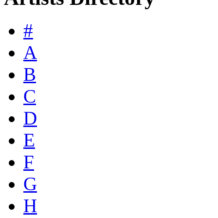
#
A
B
C
D
E
F
G
H