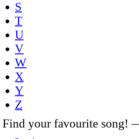
S
T
U
V
W
X
Y
Z
Find your favourite song!