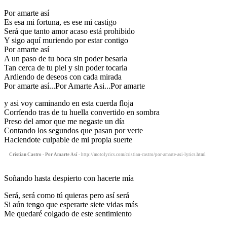
Por amarte así
Es esa mi fortuna, es ese mi castigo
Será que tanto amor acaso está prohibido
Y sigo aquí muriendo por estar contigo
Por amarte así
A un paso de tu boca sin poder besarla
Tan cerca de tu piel y sin poder tocarla
Ardiendo de deseos con cada mirada
Por amarte así...Por Amarte Asi...Por amarte
y asi voy caminando en esta cuerda floja
Corríendo tras de tu huella convertido en sombra
Preso del amor que me negaste un día
Contando los segundos que pasan por verte
Haciendote culpable de mi propia suerte
Cristian Castro - Por Amarte Así
- http://motolyrics.com/cristian-castro/por-amarte-asi-lyrics.html
Soñando hasta despierto con hacerte mía
Será, será como tú quieras pero así será
Si aún tengo que esperarte siete vidas más
Me quedaré colgado de este sentimiento