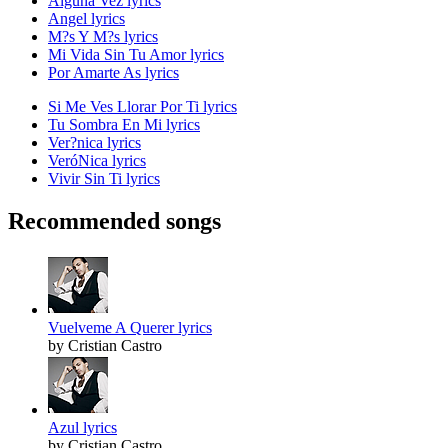
Alguna Vez lyrics
Angel lyrics
M?s Y M?s lyrics
Mi Vida Sin Tu Amor lyrics
Por Amarte As lyrics
Si Me Ves Llorar Por Ti lyrics
Tu Sombra En Mi lyrics
Ver?nica lyrics
VeróNica lyrics
Vivir Sin Ti lyrics
Recommended songs
Vuelveme A Querer lyrics
by Cristian Castro
Azul lyrics
by Cristian Castro