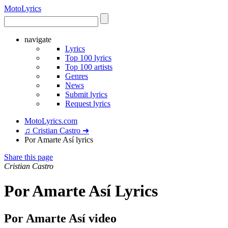
Moto
Lyrics
navigate
Lyrics
Top 100 lyrics
Top 100 artists
Genres
News
Submit lyrics
Request lyrics
MotoLyrics.com
♫ Cristian Castro ➜
Por Amarte Así lyrics
Share this page
Cristian Castro
Por Amarte Así Lyrics
Por Amarte Así video