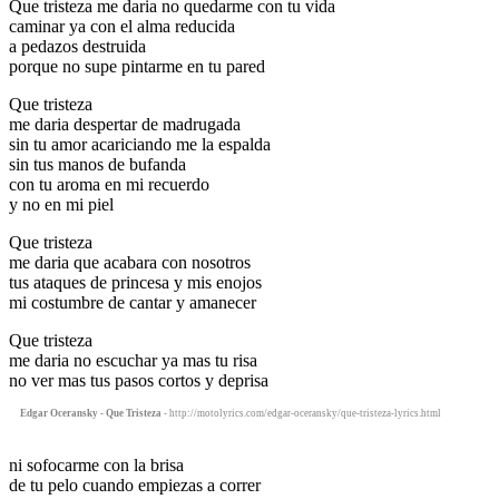
Que tristeza me daria no quedarme con tu vida
caminar ya con el alma reducida
a pedazos destruida
porque no supe pintarme en tu pared
Que tristeza
me daria despertar de madrugada
sin tu amor acariciando me la espalda
sin tus manos de bufanda
con tu aroma en mi recuerdo
y no en mi piel
Que tristeza
me daria que acabara con nosotros
tus ataques de princesa y mis enojos
mi costumbre de cantar y amanecer
Que tristeza
me daria no escuchar ya mas tu risa
no ver mas tus pasos cortos y deprisa
Edgar Oceransky - Que Tristeza
- http://motolyrics.com/edgar-oceransky/que-tristeza-lyrics.html
ni sofocarme con la brisa
de tu pelo cuando empiezas a correr