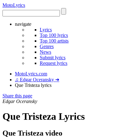
Moto
Lyrics
navigate
Lyrics
Top 100 lyrics
Top 100 artists
Genres
News
Submit lyrics
Request lyrics
MotoLyrics.com
♫ Edgar Oceransky ➜
Que Tristeza lyrics
Share this page
Edgar Oceransky
Que Tristeza Lyrics
Que Tristeza video