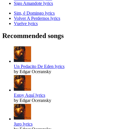
Sigo Amandote lyrics
Sim, é Domingo lyrics
Volver A Perdernos lyrics
Vuelve lyrics
Recommended songs
Un Pedacito De Eden lyrics
by Edgar Oceransky
Estoy Aquí lyrics
by Edgar Oceransky
Juro lyrics