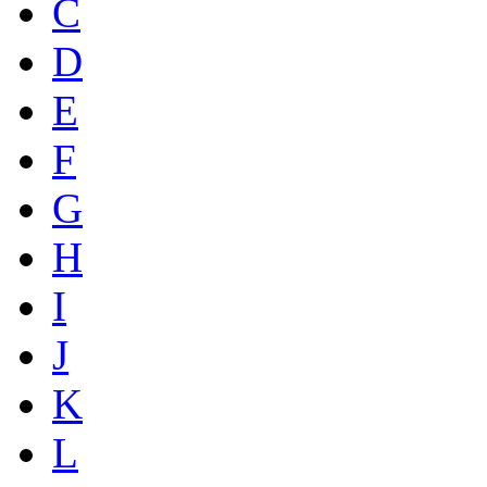
C
D
E
F
G
H
I
J
K
L