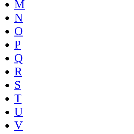
M
N
O
P
Q
R
S
T
U
V