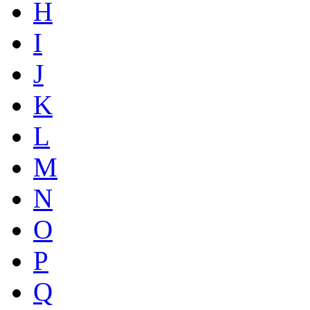
H
I
J
K
L
M
N
O
P
Q