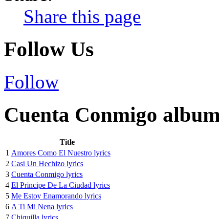
Share this page
Follow Us
Follow
Cuenta Conmigo album 
Title
1
Amores Como El Nuestro lyrics
2
Casi Un Hechizo lyrics
3
Cuenta Conmigo lyrics
4
El Principe De La Ciudad lyrics
5
Me Estoy Enamorando lyrics
6
A Ti Mi Nena lyrics
7
Chiquilla lyrics