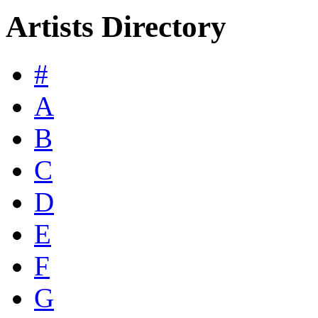
Artists Directory
#
A
B
C
D
E
F
G