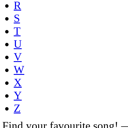
R
S
T
U
V
W
X
Y
Z
Find your favourite song!