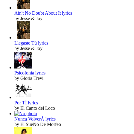
Ain't No Doubt About It lyrics
by Jesse & Joy
Llegaste Tú lyrics
by Jesse & Joy
Psicofonía lyrics
by Gloria Trevi
Por TÍ lyrics
by El Canto del Loco
Nunca VolverÁ lyrics
by El SueÑo De Morfeo