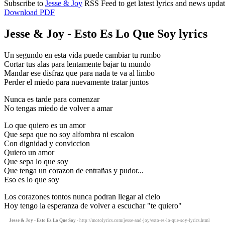
Subscribe to
Jesse & Joy
RSS Feed to get latest lyrics and news updat
Download PDF
Jesse & Joy - Esto Es Lo Que Soy lyrics
Un segundo en esta vida puede cambiar tu rumbo
Cortar tus alas para lentamente bajar tu mundo
Mandar ese disfraz que para nada te va al limbo
Perder el miedo para nuevamente tratar juntos
Nunca es tarde para comenzar
No tengas miedo de volver a amar
Lo que quiero es un amor
Que sepa que no soy alfombra ni escalon
Con dignidad y conviccion
Quiero un amor
Que sepa lo que soy
Que tenga un corazon de entrañas y pudor...
Eso es lo que soy
Los corazones tontos nunca podran llegar al cielo
Hoy tengo la esperanza de volver a escuchar "te quiero"
Jesse & Joy - Esto Es Lo Que Soy
- http://motolyrics.com/jesse-and-joy/esto-es-lo-que-soy-lyrics.html