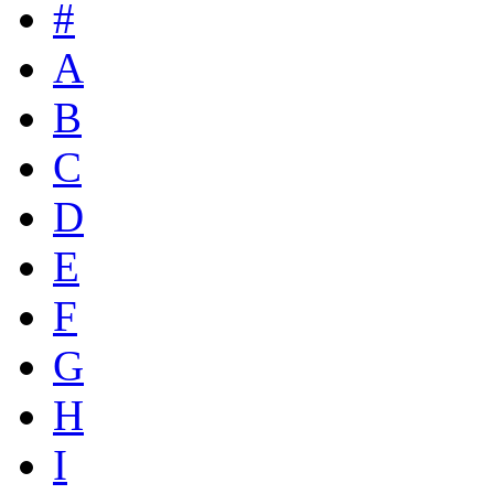
#
A
B
C
D
E
F
G
H
I