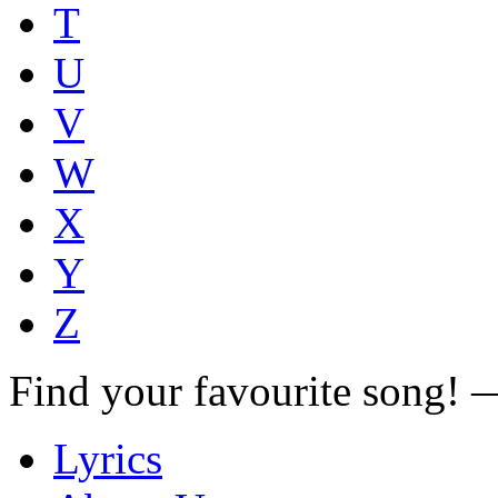
T
U
V
W
X
Y
Z
Find your favourite song!
Lyrics