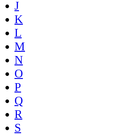
J
K
L
M
N
O
P
Q
R
S