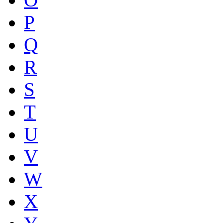
P
Q
R
S
T
U
V
W
X