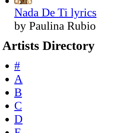
Nada De Ti lyrics
by Paulina Rubio
Artists Directory
#
A
B
C
D
E