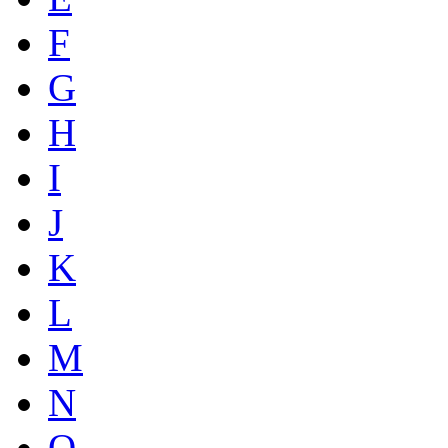
F
G
H
I
J
K
L
M
N
O