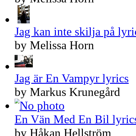
Jag kan inte skilja på lyri
by Melissa Horn
Jag är En Vampyr lyrics
by Markus Krunegård
En Vän Med En Bil lyric
by Håkan Hellström