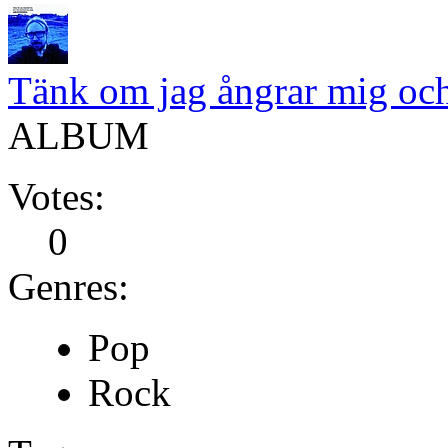
Tänk om jag ångrar mig och
ALBUM
Votes:
0
Genres:
Pop
Rock