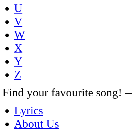
U
V
W
X
Y
Z
Find your favourite song!
Lyrics
About Us