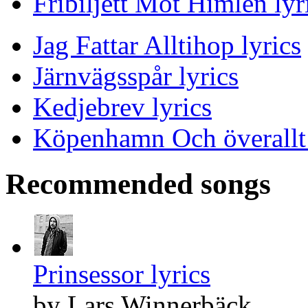
Fribiljett Mot Himlen lyr
Jag Fattar Alltihop lyrics
Järnvägsspår lyrics
Kedjebrev lyrics
Köpenhamn Och överallt 
Recommended songs
Prinsessor lyrics
by Lars Winnerbäck