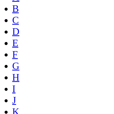
B
C
D
E
F
G
H
I
J
K