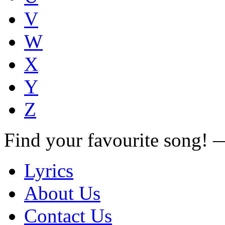
V
W
X
Y
Z
Find your favourite song!
Lyrics
About Us
Contact Us