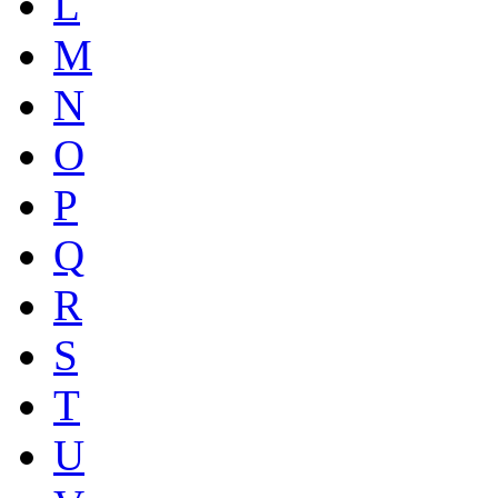
L
M
N
O
P
Q
R
S
T
U