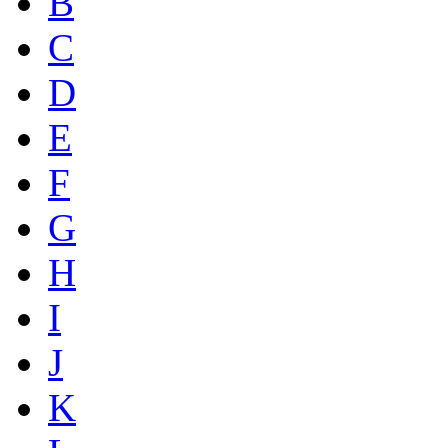
B
C
D
E
F
G
H
I
J
K