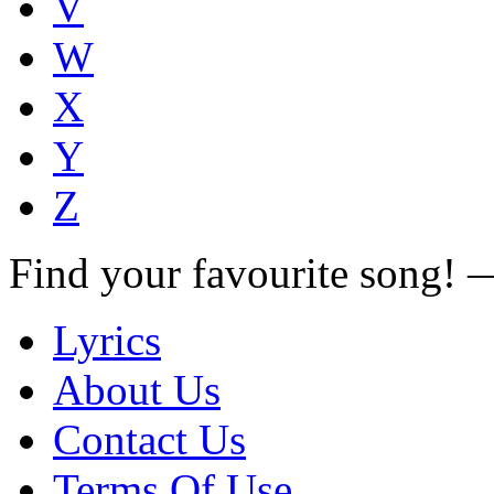
V
W
X
Y
Z
Find your favourite song!
Lyrics
About Us
Contact Us
Terms Of Use