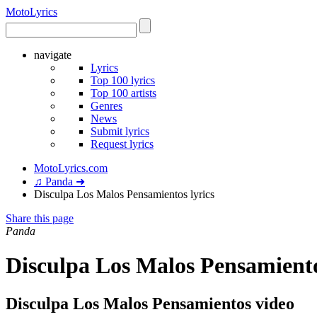
Moto
Lyrics
navigate
Lyrics
Top 100 lyrics
Top 100 artists
Genres
News
Submit lyrics
Request lyrics
MotoLyrics.com
♫ Panda ➜
Disculpa Los Malos Pensamientos lyrics
Share this page
Panda
Disculpa Los Malos Pensamiento
Disculpa Los Malos Pensamientos video