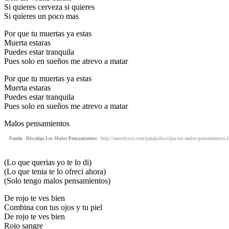
Si quieres cerveza si quieres
Si quieres un poco mas
Por que tu muertas ya estas
Muerta estaras
Puedes estar tranquila
Pues solo en sueños me atrevo a matar
Por que tu muertas ya estas
Muerta estaras
Puedes estar tranquila
Pues solo en sueños me atrevo a matar
Malos pensamientos
Panda - Disculpa Los Malos Pensamientos
- http://motolyrics.com/panda/disculpa-los-malos-pensamientos-l
(Lo que querias yo te lo di)
(Lo que tenia te lo ofreci ahora)
(Solo tengo malos pensamientos)
De rojo te ves bien
Combina con tus ojos y tu piel
De rojo te ves bien
Rojo sangre