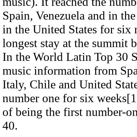
music). It reached the numb
Spain, Venezuela and in the
in the United States for six
longest stay at the summit by
In the World Latin Top 30 S
music information from Spai
Italy, Chile and United State
number one for six weeks[1
of being the first number-o
40.