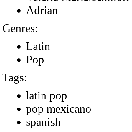
Adrian
Genres:
Latin
Pop
Tags:
latin pop
pop mexicano
spanish