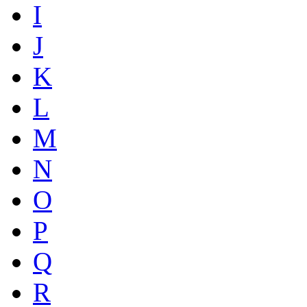
I
J
K
L
M
N
O
P
Q
R