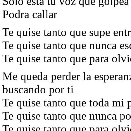
Solo esta tu voz que golpea
Podra callar
Te quise tanto que supe entr
Te quise tanto que nunca e
Te quise tanto que para olv
Me queda perder la esperan
buscando por ti
Te quise tanto que toda mi p
Te quise tanto que nunca po
Te quise tanto que para olv