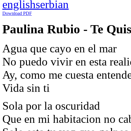
english
serbian
Download PDF
Paulina Rubio - Te Quis
Agua que cayo en el mar
No puedo vivir en esta real
Ay, como me cuesta entende
Vida sin ti
Sola por la oscuridad
Que en mi habitacion no ca