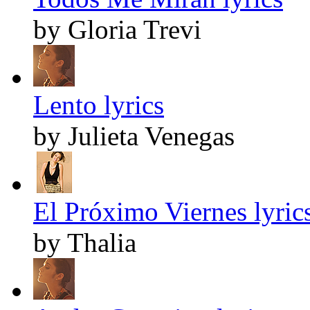
by Gloria Trevi
Lento lyrics
by Julieta Venegas
El Próximo Viernes lyric
by Thalia