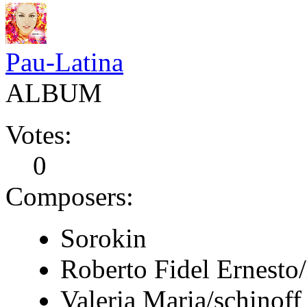
Pau-Latina
ALBUM
Votes:
0
Composers:
Sorokin
Roberto Fidel Ernesto/
Valeria Maria/schinoff