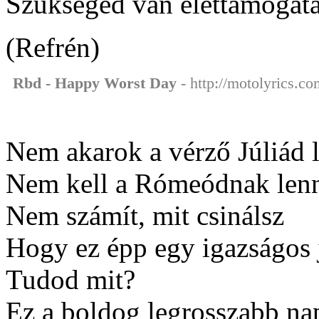
Szükséged van élettámogatá
(Refrén)
Rbd - Happy Worst Day
- http://motolyrics.co
Nem akarok a vérző Júliád 
Nem kell a Rómeódnak le
Nem számít, mit csinálsz
Hogy ez épp egy igazságos 
Tudod mit?
Ez a boldog legrosszabb na