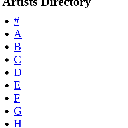
Artists Directory
#
A
B
C
D
E
F
G
H