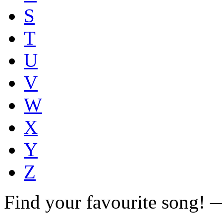
S
T
U
V
W
X
Y
Z
Find your favourite song!