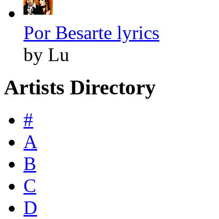
Por Besarte lyrics
by Lu
Artists Directory
#
A
B
C
D