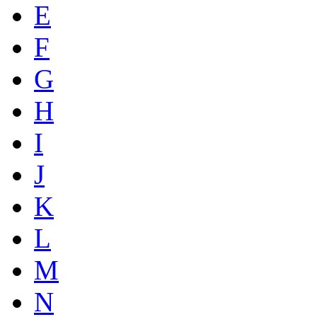
E
F
G
H
I
J
K
L
M
N