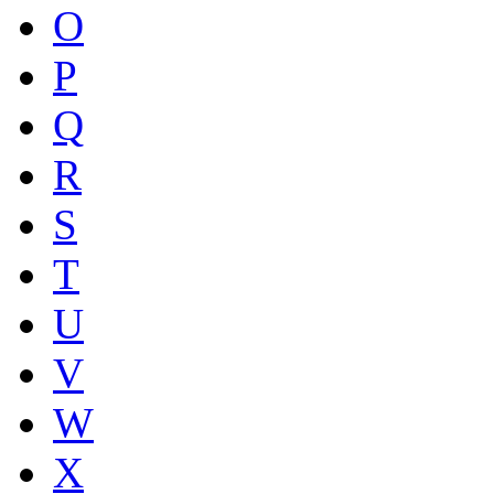
O
P
Q
R
S
T
U
V
W
X