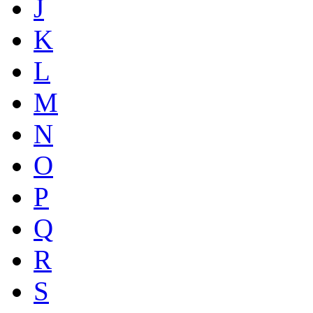
J
K
L
M
N
O
P
Q
R
S