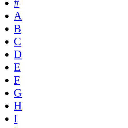
#
A
B
C
D
E
F
G
H
I