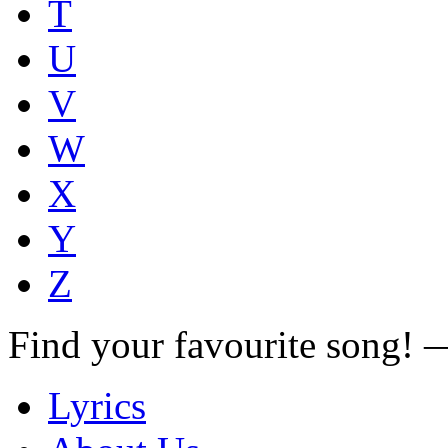
T
U
V
W
X
Y
Z
Find your favourite song!
Lyrics