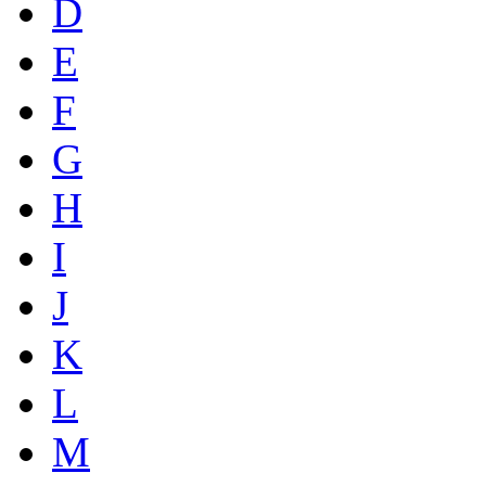
D
E
F
G
H
I
J
K
L
M