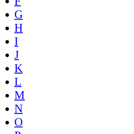
F
G
H
I
J
K
L
M
N
O