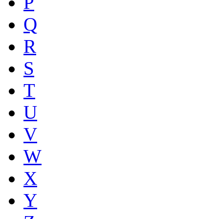
P
Q
R
S
T
U
V
W
X
Y