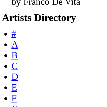
by Franco De Vita
Artists Directory
#
A
B
C
D
E
F