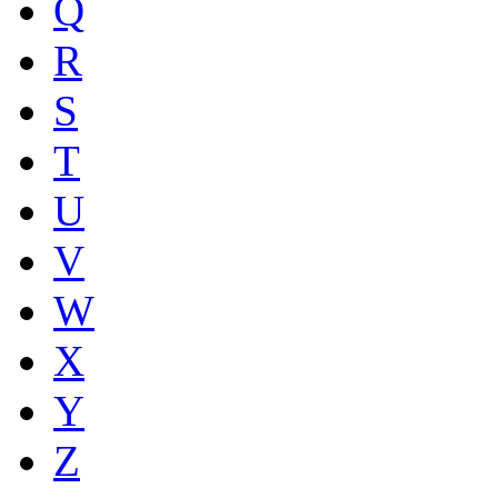
Q
R
S
T
U
V
W
X
Y
Z