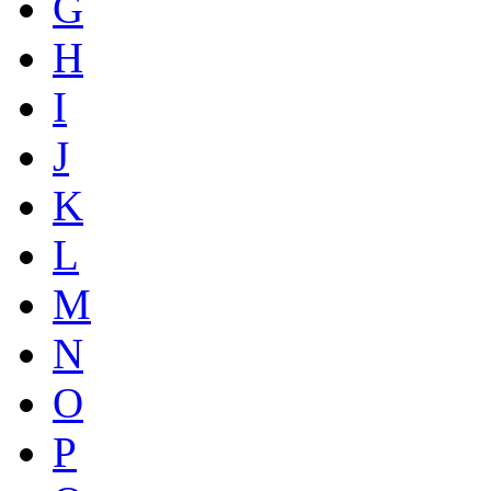
G
H
I
J
K
L
M
N
O
P