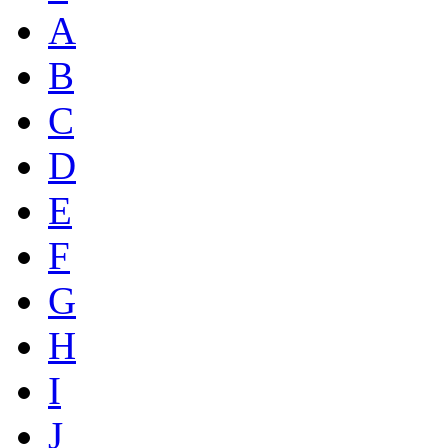
A
B
C
D
E
F
G
H
I
J