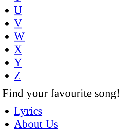
U
V
W
X
Y
Z
Find your favourite song!
Lyrics
About Us