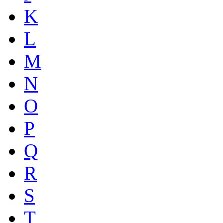
K
L
M
N
O
P
Q
R
S
T