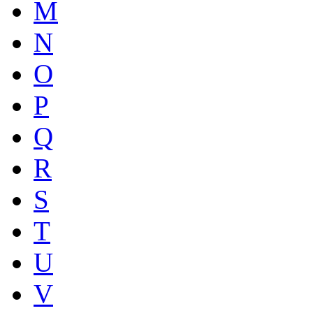
M
N
O
P
Q
R
S
T
U
V