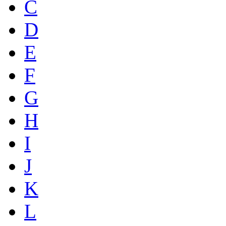
C
D
E
F
G
H
I
J
K
L