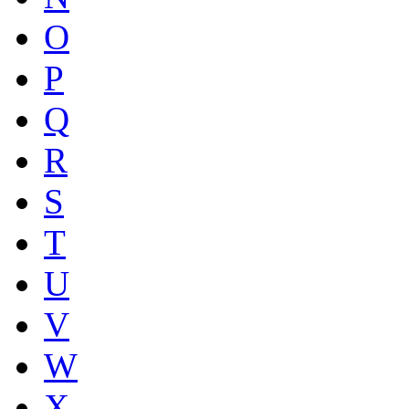
O
P
Q
R
S
T
U
V
W
X