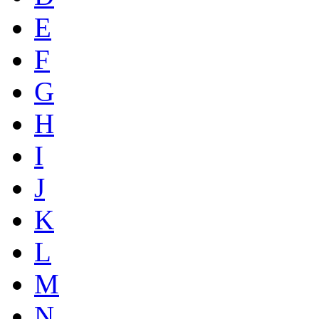
E
F
G
H
I
J
K
L
M
N