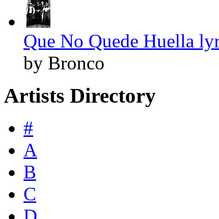
Que No Quede Huella lyr
by Bronco
Artists Directory
#
A
B
C
D