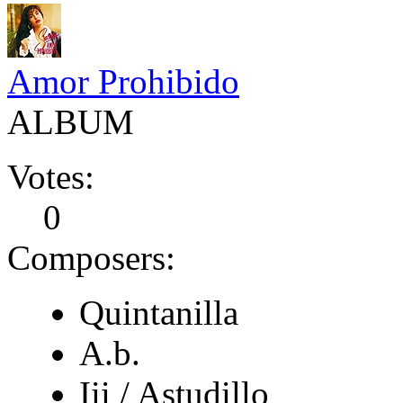
Amor Prohibido
ALBUM
Votes:
0
Composers:
Quintanilla
A.b.
Iii / Astudillo