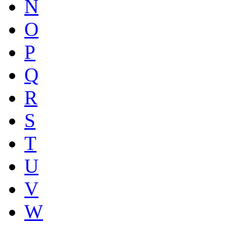
N
O
P
Q
R
S
T
U
V
W