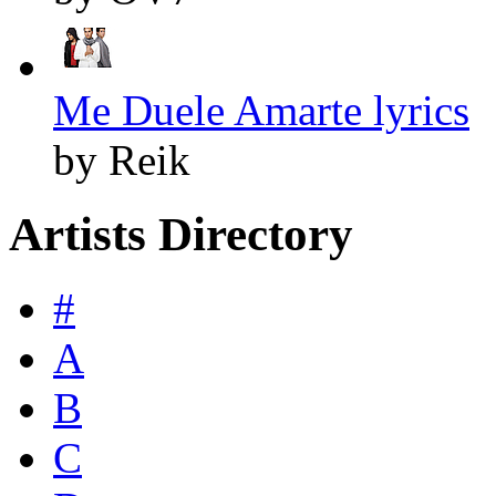
Me Duele Amarte lyrics
by Reik
Artists Directory
#
A
B
C