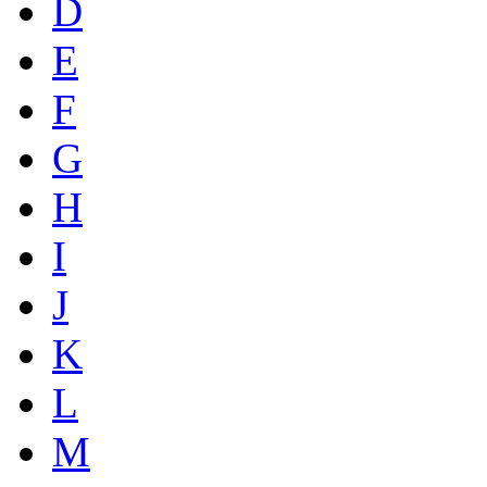
D
E
F
G
H
I
J
K
L
M