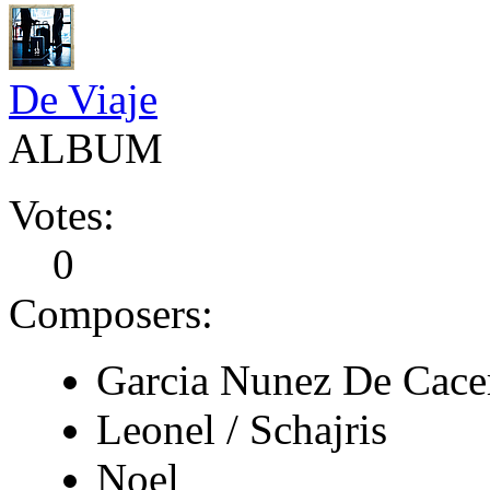
De Viaje
ALBUM
Votes:
0
Composers:
Garcia Nunez De Cace
Leonel / Schajris
Noel