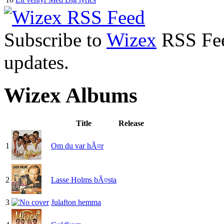
Subscribe to
Wizex
RSS Feed
updates.
Wizex Albums
Title
Release
1
Om du var hÃ¤r
2
Lasse Holms bÃ¤sta
3
Julafton hemma