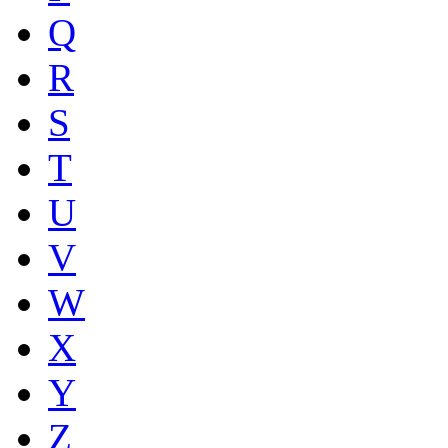
Q
R
S
T
U
V
W
X
Y
Z