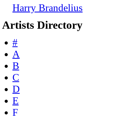
Harry Brandelius
Artists Directory
#
A
B
C
D
E
F