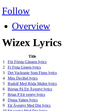
Follow
Overview
Wizex Lyrics
Title
1
För Första Gången lyrics
2
Fr Frsta Gngen lyrics
3
Det Vackraste Som Finns lyrics
4
Miss Decibel lyrics
5
Rudolf Med Röda Mulen lyrics
6
Början På Ett Äventyr lyrics
7
Brjan P Ett ventyr lyrics
8
Djupa Vatten lyrics
9
Ett Äventyr Med Dig lyrics
10
Ett ventyr Med Dig lyrics