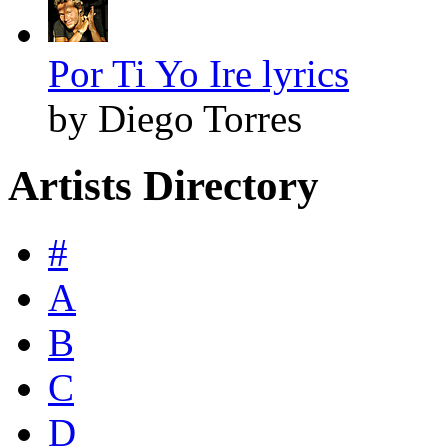
Por Ti Yo Ire lyrics
by Diego Torres
Artists Directory
#
A
B
C
D