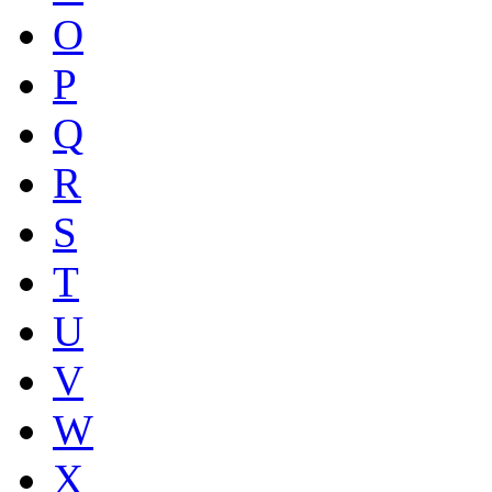
O
P
Q
R
S
T
U
V
W
X