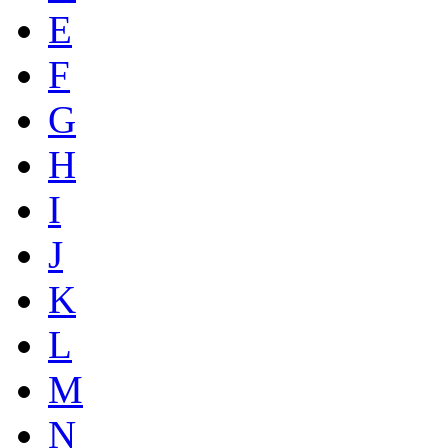
E
F
G
H
I
J
K
L
M
N