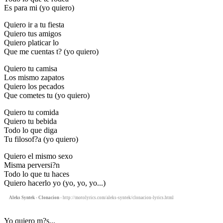
Es para mi (yo quiero)
Quiero ir a tu fiesta
Quiero tus amigos
Quiero platicar lo
Que me cuentas t? (yo quiero)
Quiero tu camisa
Los mismo zapatos
Quiero los pecados
Que cometes tu (yo quiero)
Quiero tu comida
Quiero tu bebida
Todo lo que diga
Tu filosof?a (yo quiero)
Quiero el mismo sexo
Misma perversi?n
Todo lo que tu haces
Quiero hacerlo yo (yo, yo, yo...)
Aleks Syntek - Clonacion
- http://motolyrics.com/aleks-syntek/clonacion-lyrics.html
Yo quiero m?s...