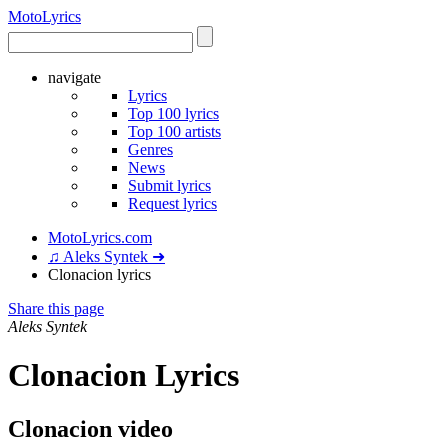
Moto
Lyrics
navigate
Lyrics
Top 100 lyrics
Top 100 artists
Genres
News
Submit lyrics
Request lyrics
MotoLyrics.com
♫ Aleks Syntek ➜
Clonacion lyrics
Share this page
Aleks Syntek
Clonacion Lyrics
Clonacion video