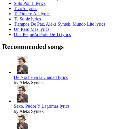
Solo Por Ti lyrics
T zo?e lyrics
Te Quiero Asi lyrics
Te Sonie lyrics
Tiempos De Paz, Aleks Syntek, Mundo Lite lyrics
Un Paso Mas lyrics
Una Peque?a Parte De Ti lyrics
Recommended songs
De Noche en la Ciudad lyrics
by Aleks Syntek
Sexo, Pudor Y Lagrimas lyrics
by Aleks Syntek