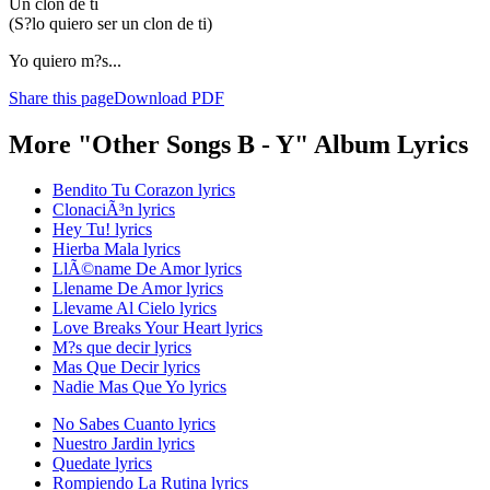
Un clon de ti
(S?lo quiero ser un clon de ti)
Yo quiero m?s...
Share this page
Download PDF
More "Other Songs B - Y" Album Lyrics
Bendito Tu Corazon lyrics
ClonaciÃ³n lyrics
Hey Tu! lyrics
Hierba Mala lyrics
LlÃ©name De Amor lyrics
Llename De Amor lyrics
Llevame Al Cielo lyrics
Love Breaks Your Heart lyrics
M?s que decir lyrics
Mas Que Decir lyrics
Nadie Mas Que Yo lyrics
No Sabes Cuanto lyrics
Nuestro Jardin lyrics
Quedate lyrics
Rompiendo La Rutina lyrics