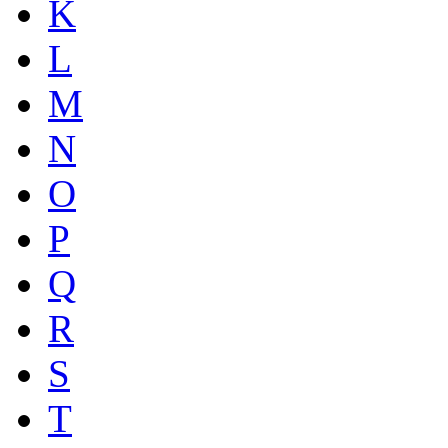
K
L
M
N
O
P
Q
R
S
T