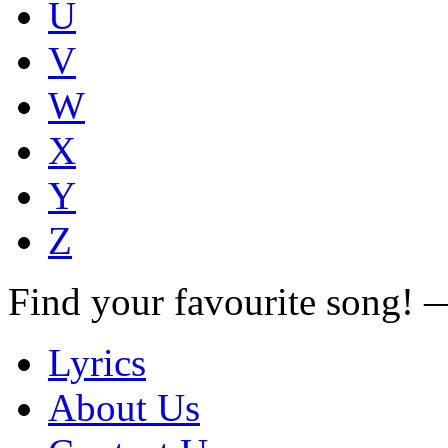
U
V
W
X
Y
Z
Find your favourite song!
Lyrics
About Us