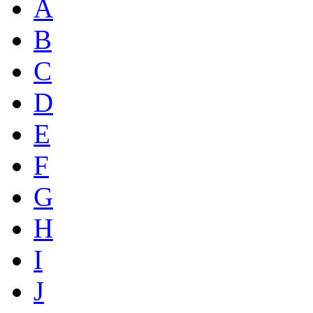
A
B
C
D
E
F
G
H
I
J