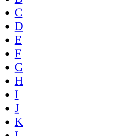
C
D
E
F
G
H
I
J
K
L