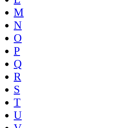
M
N
O
P
Q
R
S
T
U
V