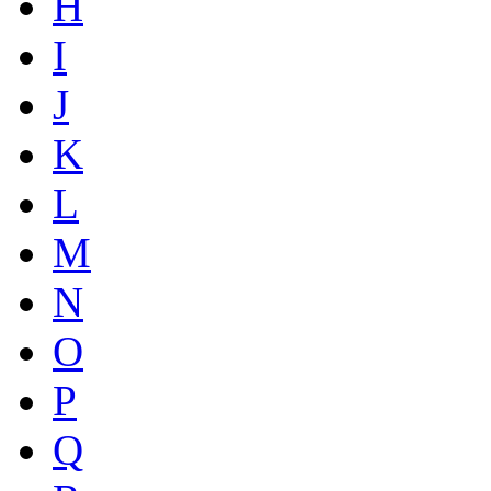
H
I
J
K
L
M
N
O
P
Q