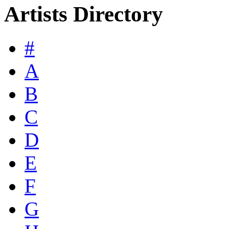
Artists Directory
#
A
B
C
D
E
F
G