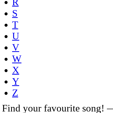
R
S
T
U
V
W
X
Y
Z
Find your favourite song!