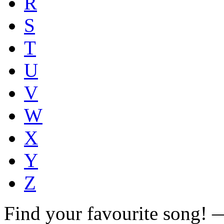
R
S
T
U
V
W
X
Y
Z
Find your favourite song!