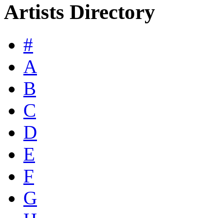
Artists Directory
#
A
B
C
D
E
F
G