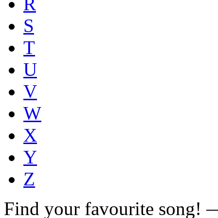
R
S
T
U
V
W
X
Y
Z
Find your favourite song!