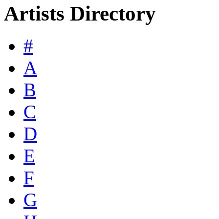
Artists Directory
#
A
B
C
D
E
F
G