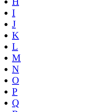
H
I
J
K
L
M
N
O
P
Q