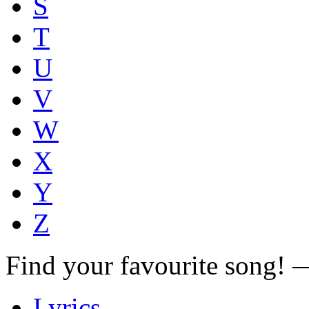
S
T
U
V
W
X
Y
Z
Find your favourite song!
Lyrics