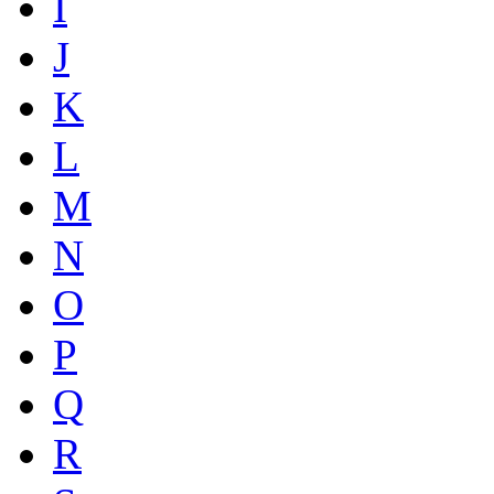
I
J
K
L
M
N
O
P
Q
R