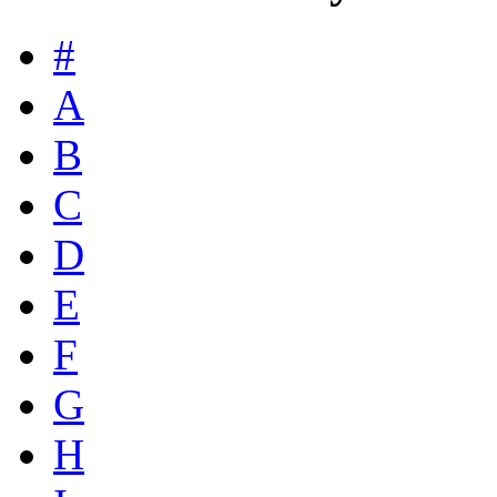
#
A
B
C
D
E
F
G
H