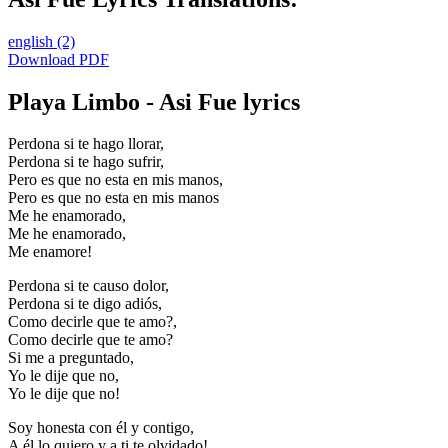
english
(2)
Download PDF
Playa Limbo - Asi Fue lyrics
Perdona si te hago llorar,
Perdona si te hago sufrir,
Pero es que no esta en mis manos,
Pero es que no esta en mis manos
Me he enamorado,
Me he enamorado,
Me enamore!
Perdona si te causo dolor,
Perdona si te digo adiós,
Como decirle que te amo?,
Como decirle que te amo?
Si me a preguntado,
Yo le dije que no,
Yo le dije que no!
Soy honesta con él y contigo,
A él lo quiero y a ti te olvidado!