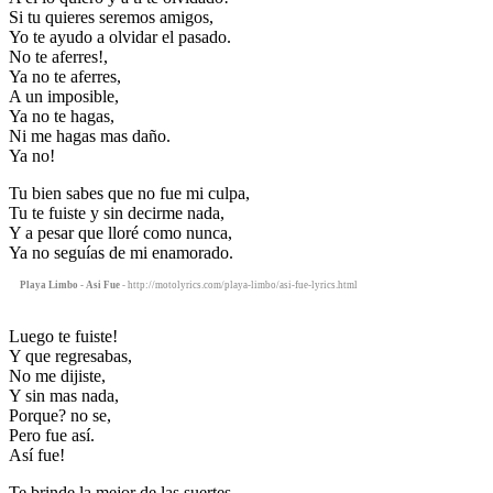
Si tu quieres seremos amigos,
Yo te ayudo a olvidar el pasado.
No te aferres!,
Ya no te aferres,
A un imposible,
Ya no te hagas,
Ni me hagas mas daño.
Ya no!
Tu bien sabes que no fue mi culpa,
Tu te fuiste y sin decirme nada,
Y a pesar que lloré como nunca,
Ya no seguías de mi enamorado.
Playa Limbo - Asi Fue
- http://motolyrics.com/playa-limbo/asi-fue-lyrics.html
Luego te fuiste!
Y que regresabas,
No me dijiste,
Y sin mas nada,
Porque? no se,
Pero fue así.
Así fue!
Te brinde la mejor de las suertes,