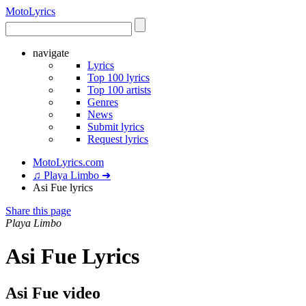
Moto
Lyrics
navigate
Lyrics
Top 100 lyrics
Top 100 artists
Genres
News
Submit lyrics
Request lyrics
MotoLyrics.com
♫ Playa Limbo ➜
Asi Fue lyrics
Share this page
Playa Limbo
Asi Fue Lyrics
Asi Fue video