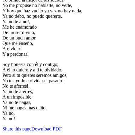
Yo me propuse no hablarte, no verte,
Y hoy que haz vuelto ya vez no hay nada,
Ya no debo, no puedo quererte.
Ya no te amo!,
Me he enamorado
De un ser divino,
De un buen amor,
Que me enseño,
A olvidar
Y a perdonar!
Soy honesta con él y contigo,
A él lo quiero y a ti te olvidado,
Pero si tu quieres seremos amigos,
Yo te ayudo a olvidar el pasado.
No te aferres!,
Ya no te aferres,
A un imposible,
Ya no te hagas,
Ni me hagas mas daño,
Ya no.
Ya no!
Share this page
Download PDF