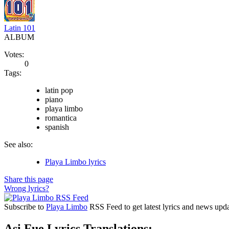
Latin 101
ALBUM
Votes:
0
Tags:
latin pop
piano
playa limbo
romantica
spanish
See also:
Playa Limbo lyrics
Share this page
Wrong lyrics?
Subscribe to
Playa Limbo
RSS Feed to get latest lyrics and news upda
Asi Fue Lyrics Translations: