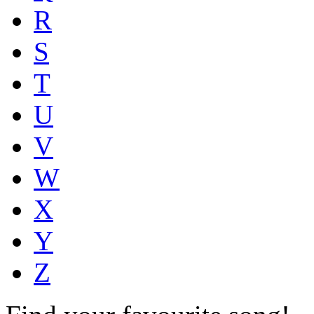
R
S
T
U
V
W
X
Y
Z