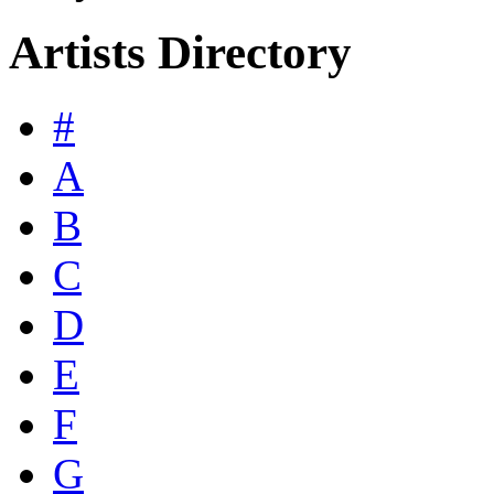
Artists Directory
#
A
B
C
D
E
F
G