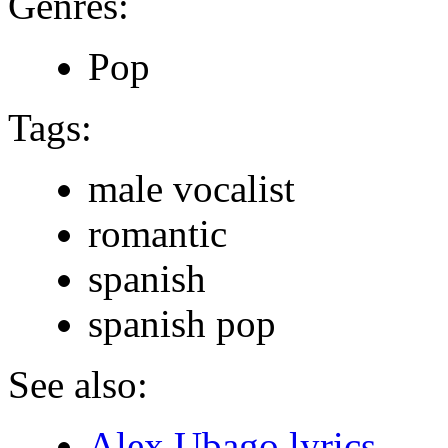
Genres:
Pop
Tags:
male vocalist
romantic
spanish
spanish pop
See also:
Alex Ubago lyrics