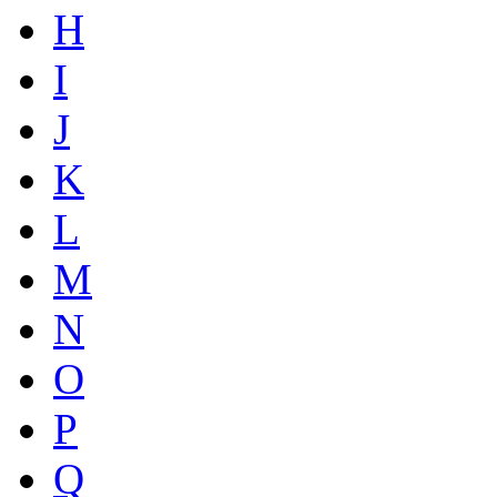
H
I
J
K
L
M
N
O
P
Q