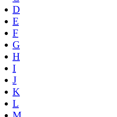
D
E
F
G
H
I
J
K
L
M