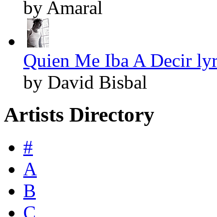
by Amaral
Quien Me Iba A Decir lyr
by David Bisbal
Artists Directory
#
A
B
C