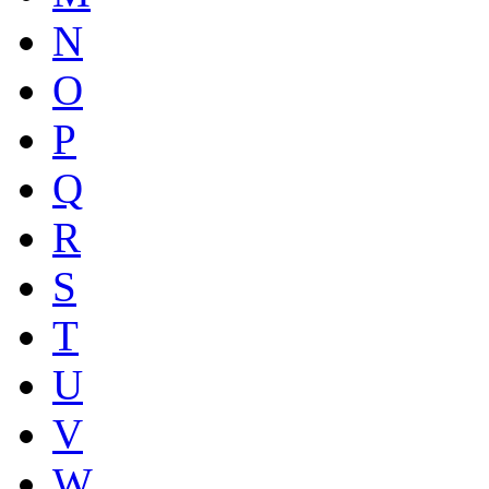
N
O
P
Q
R
S
T
U
V
W