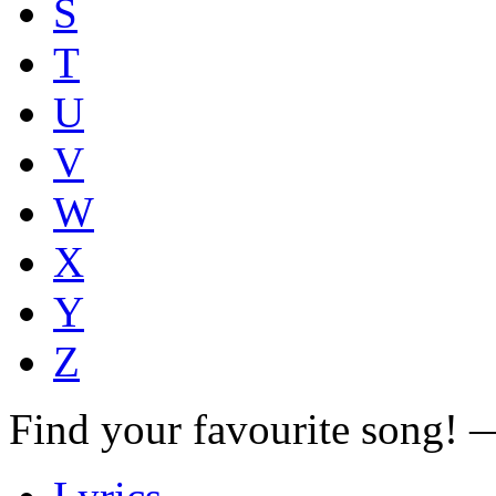
S
T
U
V
W
X
Y
Z
Find your favourite song!