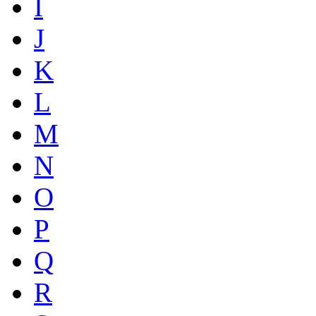
I
J
K
L
M
N
O
P
Q
R