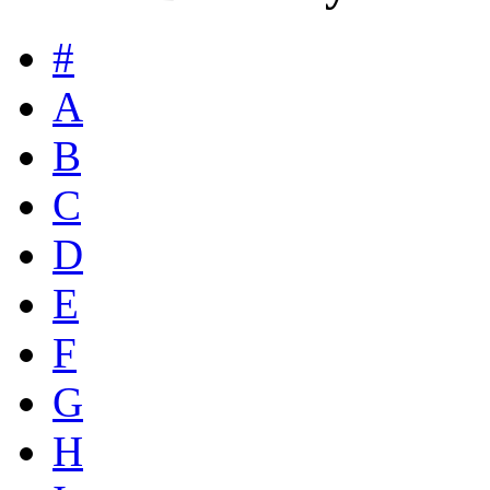
#
A
B
C
D
E
F
G
H