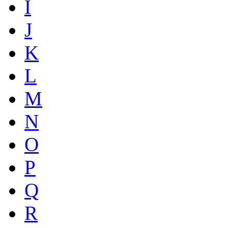
I
J
K
L
M
N
O
P
Q
R