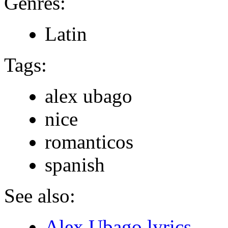
Genres:
Latin
Tags:
alex ubago
nice
romanticos
spanish
See also:
Alex Ubago lyrics