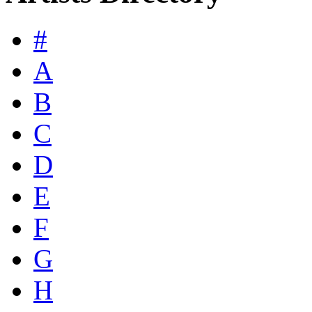
#
A
B
C
D
E
F
G
H