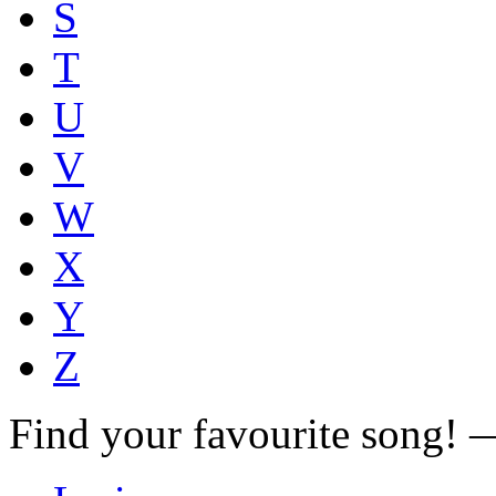
S
T
U
V
W
X
Y
Z
Find your favourite song!