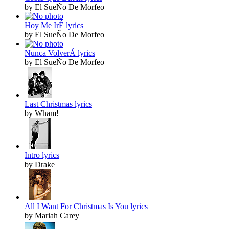
by El SueÑo De Morfeo
Hoy Me IrÉ lyrics
by El SueÑo De Morfeo
Nunca VolverÁ lyrics
by El SueÑo De Morfeo
Last Christmas lyrics
by Wham!
Intro lyrics
by Drake
All I Want For Christmas Is You lyrics
by Mariah Carey