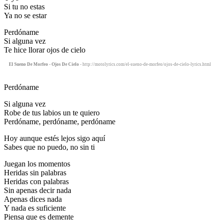
Si tu no estas
Ya no se estar
Perdóname
Si alguna vez
Te hice llorar ojos de cielo
El Sueno De Morfeo - Ojos De Cielo
- http://motolyrics.com/el-sueno-de-morfeo/ojos-de-cielo-lyrics.html
Perdóname
Si alguna vez
Robe de tus labios un te quiero
Perdóname, perdóname, perdóname
Hoy aunque estés lejos sigo aquí
Sabes que no puedo, no sin ti
Juegan los momentos
Heridas sin palabras
Heridas con palabras
Sin apenas decir nada
Apenas dices nada
Y nada es suficiente
Piensa que es demente