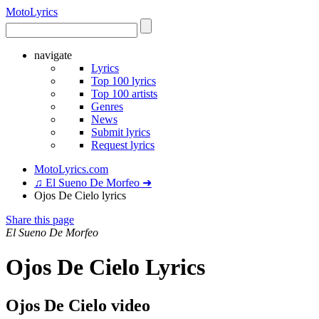
Moto
Lyrics
navigate
Lyrics
Top 100 lyrics
Top 100 artists
Genres
News
Submit lyrics
Request lyrics
MotoLyrics.com
♫ El Sueno De Morfeo ➜
Ojos De Cielo lyrics
Share this page
El Sueno De Morfeo
Ojos De Cielo Lyrics
Ojos De Cielo video