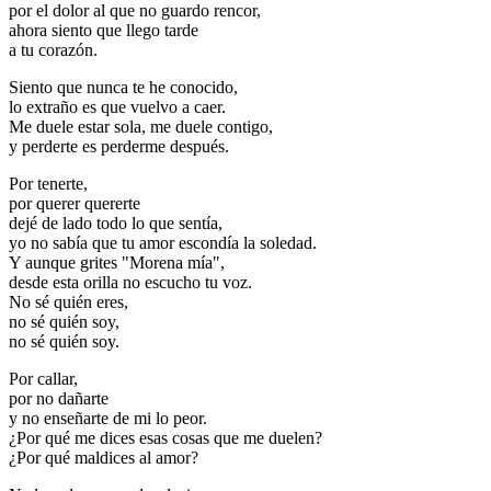
por el dolor al que no guardo rencor,
ahora siento que llego tarde
a tu corazón.
Siento que nunca te he conocido,
lo extraño es que vuelvo a caer.
Me duele estar sola, me duele contigo,
y perderte es perderme después.
Por tenerte,
por querer quererte
dejé de lado todo lo que sentía,
yo no sabía que tu amor escondía la soledad.
Y aunque grites "Morena mía",
desde esta orilla no escucho tu voz.
No sé quién eres,
no sé quién soy,
no sé quién soy.
Por callar,
por no dañarte
y no enseñarte de mi lo peor.
¿Por qué me dices esas cosas que me duelen?
¿Por qué maldices al amor?