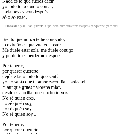
Nada es lo que sueles decir,
yo todo te lo quiero contar,
nada nos espera después
sólo soledad.
Efecto Mariposa - Por Quererte
- http://motolyrics.com/efecto-mariposa/por-quererte-lyrics.html
Siento que nunca te he conocido,
lo extraño es que vuelvo a caer.
Me duele estar sola, me duele contigo,
y perderte es perderme después.
Por tenerte,
por querer quererte
dejé de lado todo lo que sentía,
yo no sabía que tu amor escondía la soledad.
Y aunque grites "Morena mía",
desde esta orilla no escucho tu voz.
No sé quién eres,
no sé quién soy,
no sé quién soy.
No sé quién soy...
Por tenerte,
por querer quererte