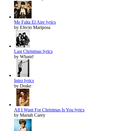
Me Falta El Aire lyrics
by Efecto Mariposa
Last Christmas lyrics
by Wham!
Intro lyrics
by Drake
All I Want For Christmas Is You lyrics
by Mariah Carey