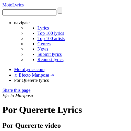
Moto
Lyrics
navigate
Lyrics
Top 100 lyrics
Top 100 artists
Genres
News
Submit lyrics
Request lyrics
MotoLyrics.com
♫ Efecto Mariposa ➜
Por Quererte lyrics
Share this page
Efecto Mariposa
Por Quererte Lyrics
Por Quererte video