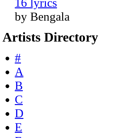
16 lyrics
by Bengala
Artists Directory
#
A
B
C
D
E