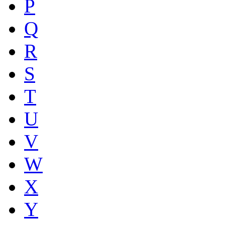
P
Q
R
S
T
U
V
W
X
Y