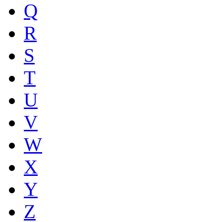
Q
R
S
T
U
V
W
X
Y
Z