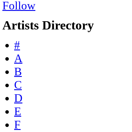
Follow
Artists Directory
#
A
B
C
D
E
F