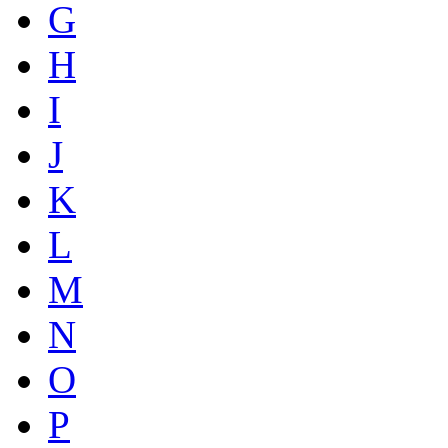
G
H
I
J
K
L
M
N
O
P