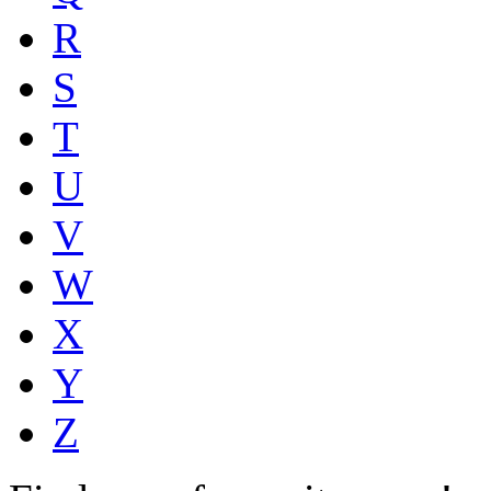
R
S
T
U
V
W
X
Y
Z