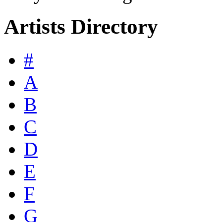
Artists Directory
#
A
B
C
D
E
F
G