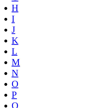
H
I
J
K
L
M
N
O
P
Q