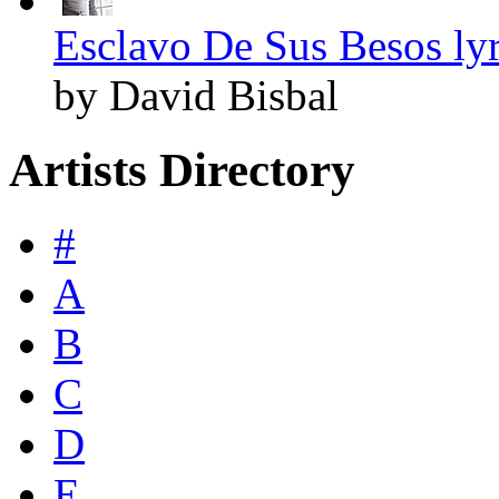
Esclavo De Sus Besos lyr
by David Bisbal
Artists Directory
#
A
B
C
D
E