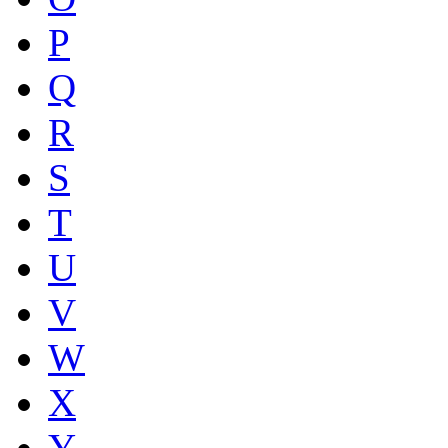
P
Q
R
S
T
U
V
W
X
Y