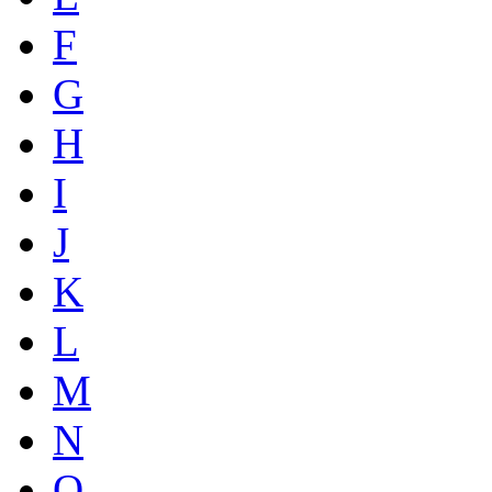
F
G
H
I
J
K
L
M
N
O