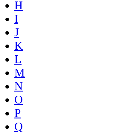
H
I
J
K
L
M
N
O
P
Q