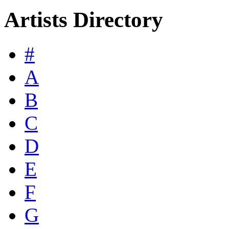
Artists Directory
#
A
B
C
D
E
F
G