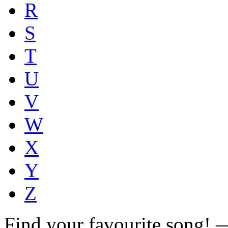
R
S
T
U
V
W
X
Y
Z
Find your favourite song!