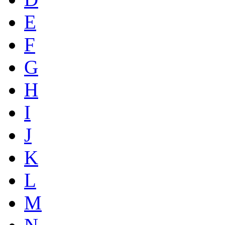
E
F
G
H
I
J
K
L
M