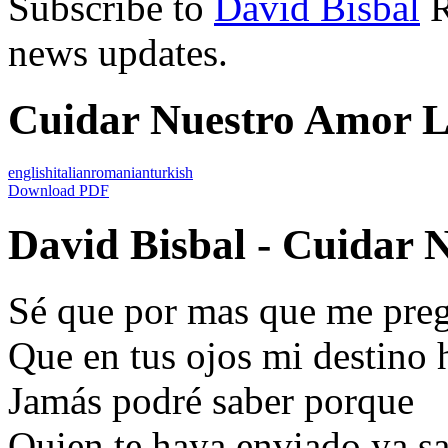
Subscribe to
David Bisbal
R
news updates.
Cuidar Nuestro Amor Ly
english
italian
romanian
turkish
Download PDF
David Bisbal - Cuidar 
Sé que por mas que me pre
Que en tus ojos mi destino 
Jamás podré saber porque
Quien te haya enviado ya sa