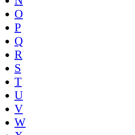
N
O
P
Q
R
S
T
U
V
W