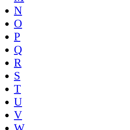
N
O
P
Q
R
S
T
U
V
W