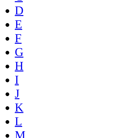
D
E
F
G
H
I
J
K
L
M